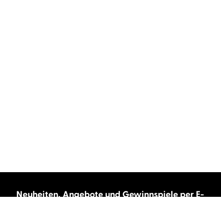
Neuheiten, Angebote und Gewinnspiele per E-
Mail bekommen?
Abonnieren Sie unseren Newsletter und wir