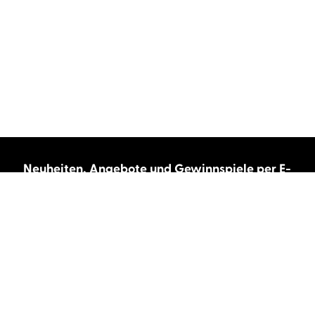
Neuheiten, Angebote und Gewinnspiele per E-
Mail bekommen?
Abonnieren Sie unseren Newsletter und wir
halten Sie immer auf dem neuesten Stand.
E-Mail-Adresse