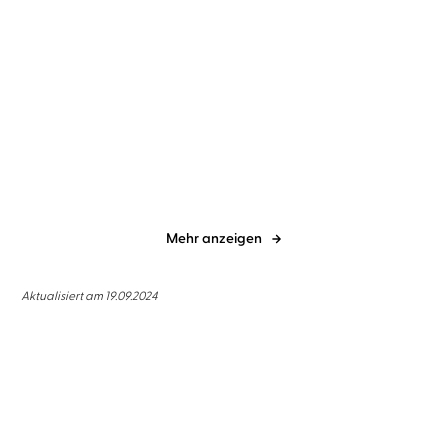
Sebastian Fitzek
Simon Jäger
Sebastian Fitzek
Simon Jäger
Der Nachtzug
Die Therapie
Mehr anzeigen
Aktualisiert am 19.09.2024