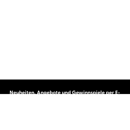
Neuheiten, Angebote und Gewinnspiele per E-
Mail bekommen?
Abonnieren Sie unseren Newsletter und wir
halten Sie immer auf dem neuesten Stand.