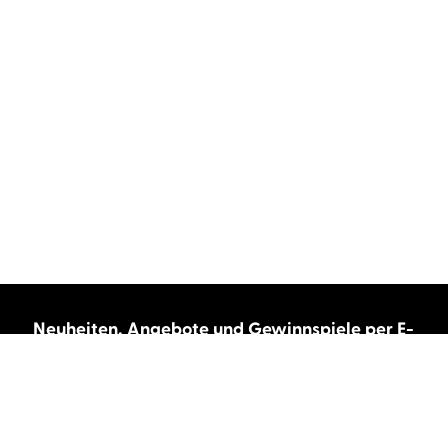
Neuheiten, Angebote und Gewinnspiele per E-
Mail bekommen?
Abonnieren Sie unseren Newsletter und wir
halten Sie immer auf dem neuesten Stand.