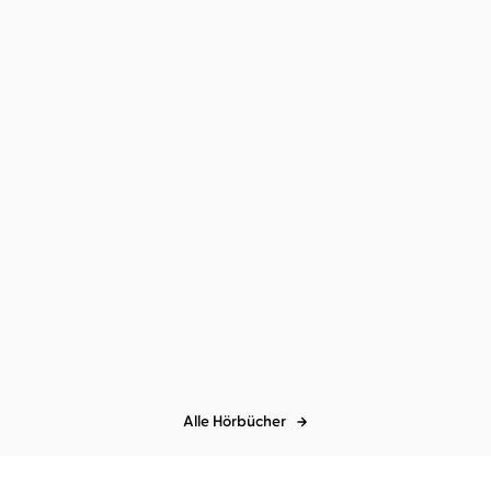
Holly Matthews
Felicity Grist
Hinfallen ist auch ein
Weg nach vor ...
Alle Hörbücher