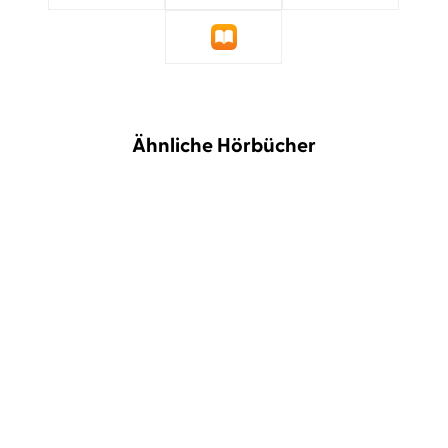
Ähnliche Hörbücher
Marie Kondo
Marie Iida
...
Jung-mok
Beate Himmelstoß
Kirschblüten im Herzen
Die Schnecke ist