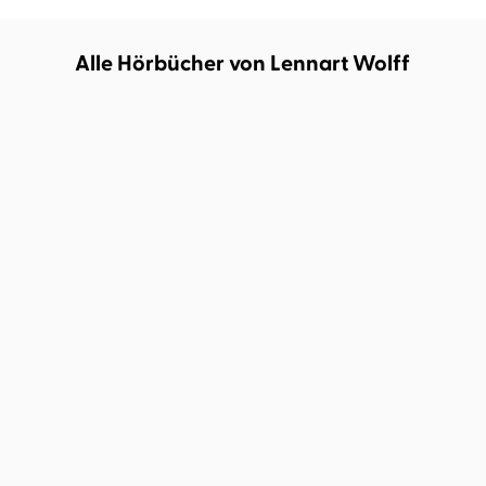
Alle Hörbücher von Lennart Wolff
DEMNÄCHST
Sally Dark
Lilly Staub
...
J. Soori
Lennart Wolff
Lost Monsters
Semantic Error 02