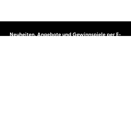
Neuheiten, Angebote und Gewinnspiele per E-
Mail bekommen?
Abonnieren Sie unseren Newsletter und wir
halten Sie immer auf dem neuesten Stand.
E-Mail-Adresse
Autor:innen und Stimmen