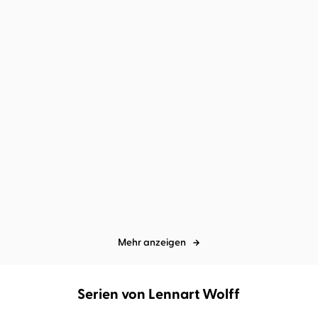
Sally Dark
Lilly Staub
...
Emma Hamm
Viola Müller
...
Lost Villains
The Heartless One
Mehr anzeigen
Serien von Lennart Wolff