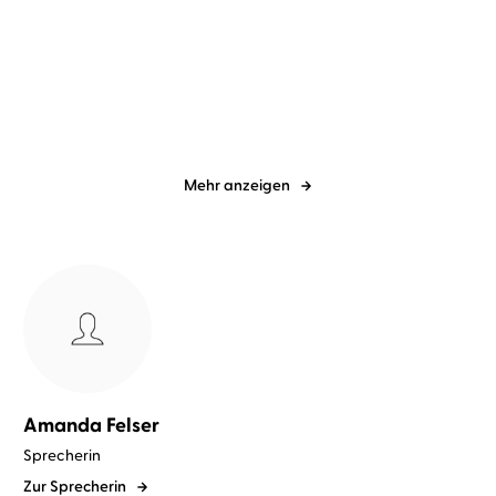
Jagger Cole
Milla Wolf
...
Valeska Night
Tina Lehmann
...
Deviant Hearts
Bitter Revenge
Mehr anzeigen
Amanda Felser
Sprecherin
Zur Sprecherin