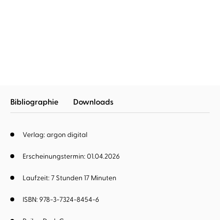
Zara Reed
Alwine Windfuhr
...
Zara Reed
Tina Lehmann
...
Game of Greed
Game of Deception
Bibliographie
Downloads
Verlag: argon digital
Erscheinungstermin: 01.04.2026
Laufzeit: 7 Stunden 17 Minuten
ISBN: 978-3-7324-8454-6