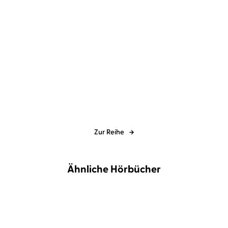
Zara Reed
Amanda Felser
...
Game of Betrayal
Zur Reihe
Ähnliche Hörbücher
NEU
NEU