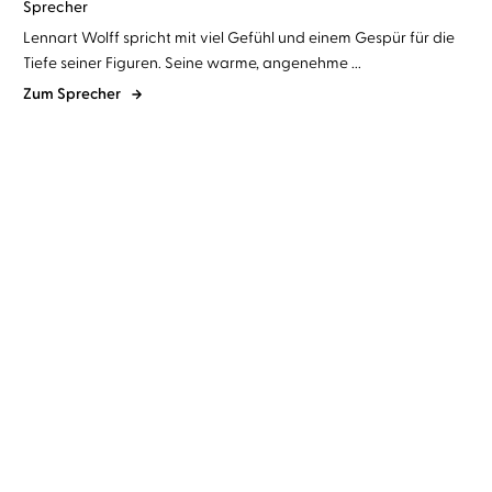
Sprecher
Lennart Wolff spricht mit viel Gefühl und einem Gespür für die
Tiefe seiner Figuren. Seine warme, angenehme ...
Zum Sprecher
BESTSELLER
BESTSELLER
Jasmine Mas
Corinna Dorenkamp
Emma Hamm
Viola Müller
...
...
Blood of Hercules
The Deathless One