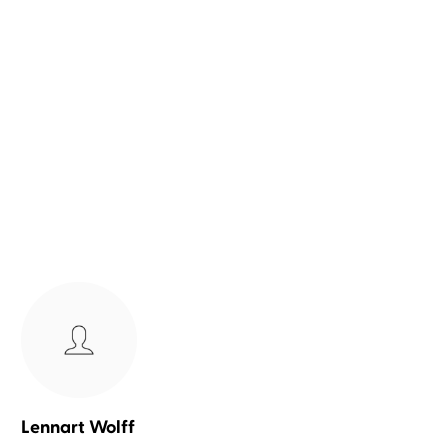
E. M. Wilson
Amanda Felser
...
Harley Laroux
Amanda Felser
...
Situationship
House of Rayne
Lennart Wolff