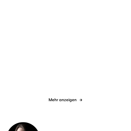
Jasmine Mas
Corinna Dorenkamp
J. T. Geissinger
Tina Lehmann
...
...
Bonds of Hercules
Savage Hearts
Mehr anzeigen