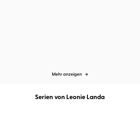
Eva Björg Ægisdóttir
Leonie Landa
Se-Ah Jang
Leonie Landa
...
Home Before Dark
Die Fremde neben dir
Mehr anzeigen
Serien von Leonie Landa