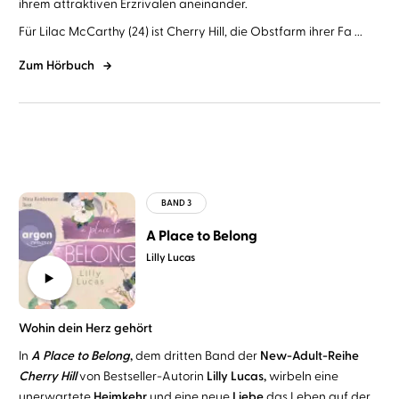
ihrem attraktiven Erzrivalen aneinander.
Für Lilac McCarthy (24) ist Cherry Hill, die Obstfarm ihrer Fa ...
Zum Hörbuch
A Place to Belong
Lilly Lucas
Wohin dein Herz gehört
In
A Place to Belong
,
dem dritten Band der
New-Adult-Reihe
Cherry Hill
von Bestseller-Autorin
Lilly Lucas,
wirbeln eine
unerwartete
Heimkehr
und eine neue
Liebe
das Leben auf der