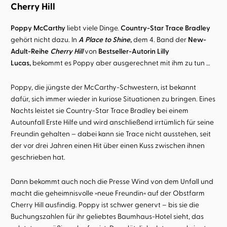
Cherry Hill
Poppy McCarthy
liebt viele Dinge.
Country-Star Trace Bradley
gehört nicht dazu. In
A Place to Shine
,
dem 4. Band der
New-
Adult-Reihe
Cherry Hill
von
Bestseller-Autorin Lilly
Lucas,
bekommt es Poppy aber ausgerechnet mit ihm zu tun …
Poppy, die jüngste der McCarthy-Schwestern, ist bekannt
dafür, sich immer wieder in kuriose Situationen zu bringen. Eines
Nachts leistet sie Country-Star Trace Bradley bei einem
Autounfall Erste Hilfe und wird anschließend irrtümlich für seine
Freundin gehalten – dabei kann sie Trace nicht ausstehen, seit
der vor drei Jahren einen Hit über einen Kuss zwischen ihnen
geschrieben hat.
Dann bekommt auch noch die Presse Wind von dem Unfall und
macht die geheimnisvolle »neue Freundin« auf der Obstfarm
Cherry Hill ausfindig. Poppy ist schwer genervt – bis sie die
Buchungszahlen für ihr geliebtes Baumhaus-Hotel sieht, das