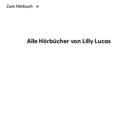
Zum Hörbuch
Alle Hörbücher von Lilly Lucas
BESTSELLER
Lilly Lucas
Leonie Landa
Lilly Lucas
Leonie Landa
A Place to Shine
This could be home