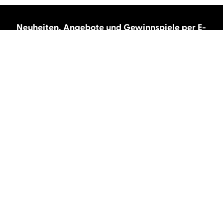
Neuheiten, Angebote und Gewinnspiele per E-
Mail bekommen?
Abonnieren Sie unseren Newsletter und wir
halten Sie immer auf dem neuesten Stand.
E-Mail-Adresse
Autor:innen und Stimmen
Autor:innen von A-Z