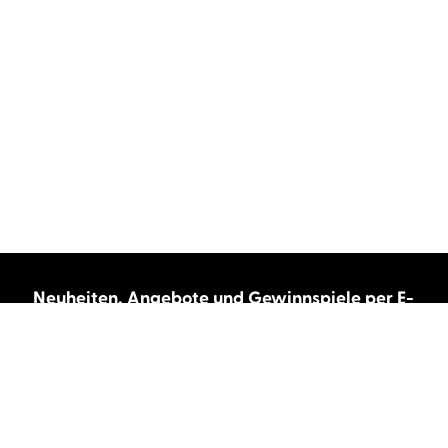
Neuheiten, Angebote und Gewinnspiele per E-
Mail bekommen?
Abonnieren Sie unseren Newsletter und wir
halten Sie immer auf dem neuesten Stand.
E-Mail-Adresse