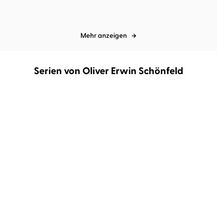
Mehr anzeigen
Serien von Oliver Erwin Schönfeld
Senfblütensaga
Belmont Bay