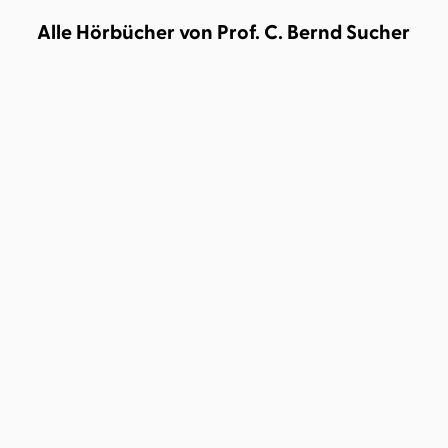
Alle Hörbücher von Prof. C. Bernd Sucher
Thomas Mann
Thomas Sarbacher
Prof. C. Bernd Sucher
Gerd
...
Wameling
...
Thomas-Mann-Box
Suchers Leidenschaften:
Marcel Prou ...