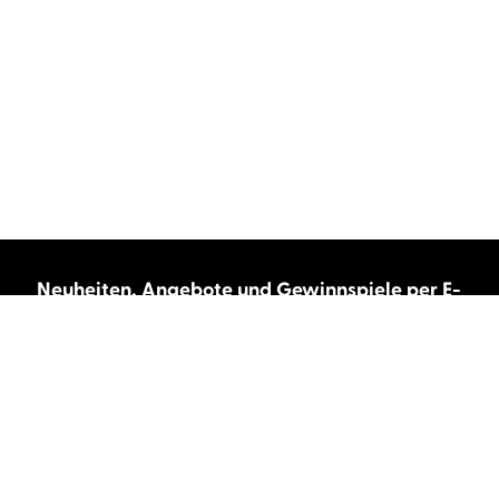
Neuheiten, Angebote und Gewinnspiele per E-
Mail bekommen?
Abonnieren Sie unseren Newsletter und wir
halten Sie immer auf dem neuesten Stand.
E-Mail-Adresse