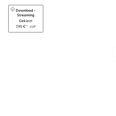
i
Download -
Streaming
Gekürzt
7,95
€
*
UVP
BESTSELLER