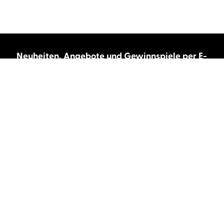
Neuheiten, Angebote und Gewinnspiele per E-
Mail bekommen?
Abonnieren Sie unseren Newsletter und wir
halten Sie immer auf dem neuesten Stand.
E-Mail-Adresse
Autor:innen und Stimmen