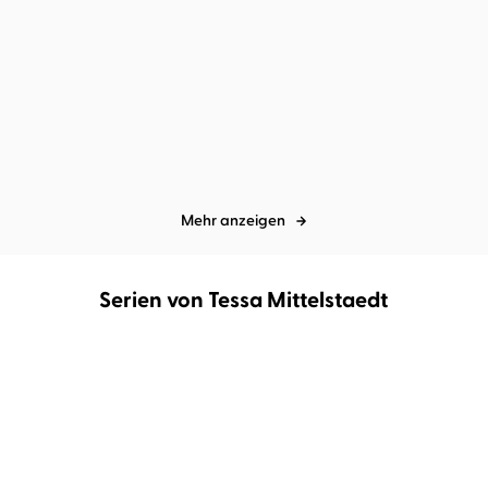
Emma Stonex
Tessa Mittelstaedt
Ursula Poznanski
Tessa
...
Mittelstaedt
Sunshine Man
Das Signal
Mehr anzeigen
Serien von Tessa Mittelstaedt