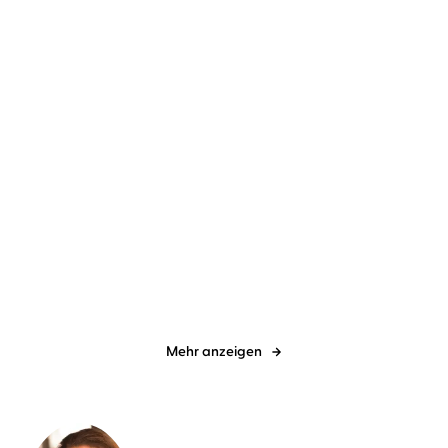
NEU
NEU
Jette Kötschau
Rebecca Veil
Dave Eggers
Torben Kessler
Dabei waren wir uns
Contrapposto
immer so nah
Mehr anzeigen