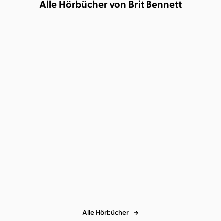
Alle Hörbücher von Brit Bennett
Brit Bennett
Tessa Mittelstaedt
Die verschwindende
Hälfte
Alle Hörbücher