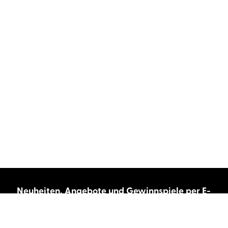
Neuheiten, Angebote und Gewinnspiele per E-
Mail bekommen?
Abonnieren Sie unseren Newsletter und wir