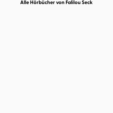
Alle Hörbücher von Falilou Seck
Regina Porter
Ruth Reinecke
...
Theodor Storm
Falilou Seck
Die Reisenden
Der kleine Häwelmann