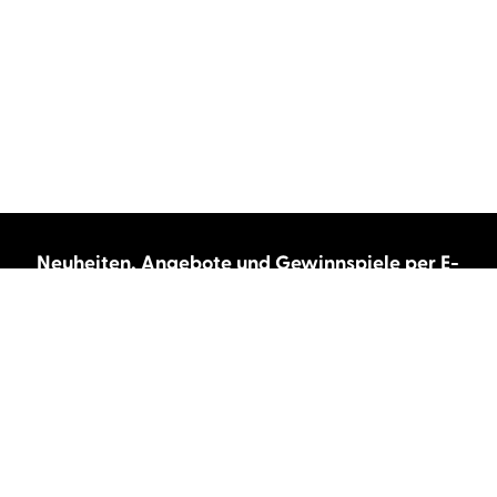
Neuheiten, Angebote und Gewinnspiele per E-
Mail bekommen?
Abonnieren Sie unseren Newsletter und wir
halten Sie immer auf dem neuesten Stand.
E-Mail-Adresse