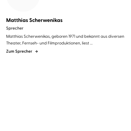
Matthias Scherwenikas
Sprecher
Matthias Scherwenikas, geboren 1971 und bekannt aus diversen
Theater, Fernseh- und Filmproduktionen, liest ...
Zum Sprecher
Heiko Petermann
Oliver Nitsche
Dirk Schwibbert
Nadja Schulz-
...
Berlinghoff
...