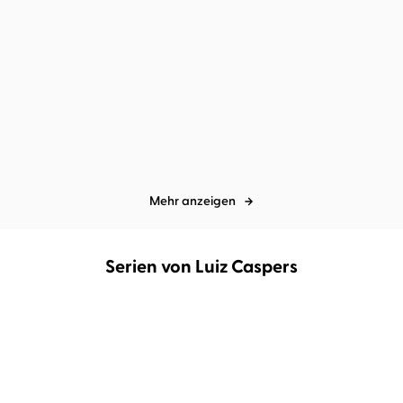
spicy moments by argon
Luiz
spicy moments by argon
Mona
Caspers
Simoni
...
Nachtschwärmer
Sag's noch einmal
Mehr anzeigen
Serien von Luiz Caspers