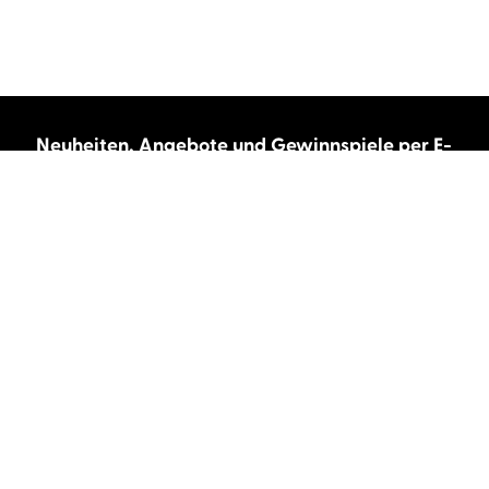
Neuheiten, Angebote und Gewinnspiele per E-
Mail bekommen?
Abonnieren Sie unseren Newsletter und wir
halten Sie immer auf dem neuesten Stand.
E-Mail-Adresse
Autor:innen und Stimmen