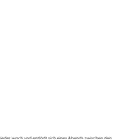
en wieder wach und entlädt sich eines Abends zwischen den