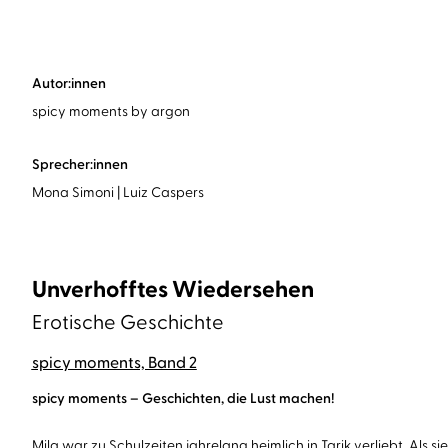
Autor:innen
spicy moments by argon
Sprecher:innen
Mona Simoni
Luiz Caspers
Unverhofftes Wiedersehen
Erotische Geschichte
spicy moments, Band 2
spicy moments – Geschichten, die Lust machen!
Mila war zu Schulzeiten jahrelang heimlich in Tarik verliebt. Als