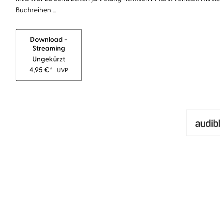
Buchreihen …
Download -
Streaming
Ungekürzt
4,95
€
*
UVP