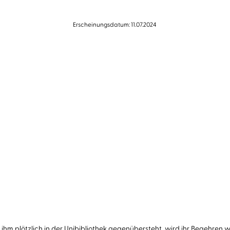
Erscheinungsdatum: 11.07.2024
 sie ihm plötzlich in der Unibibliothek gegenübersteht, wird ihr Begehr