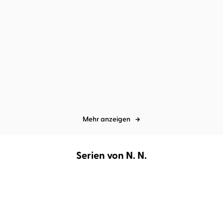
Dagmar Bach
N. N.
Prof. Dr. Andreas Michalsen
N. N.
...
Truly – Was wir uns
Einfach gesund bleiben
erträumen
mit der Kraf ...
Mehr anzeigen
Serien von N. N.
ZUKÜNFTIG