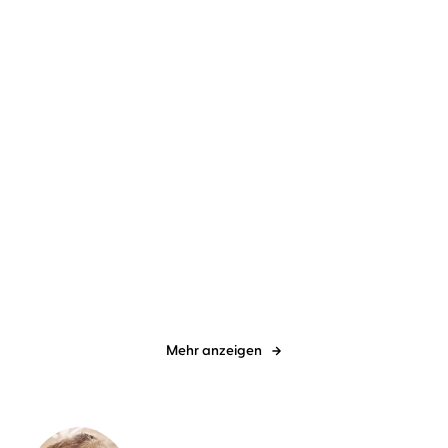
Theodor Storm
N. N.
Theodor Storm
N. N.
...
Immensee
Immensee/Eine
Halligfahrt
Mehr anzeigen