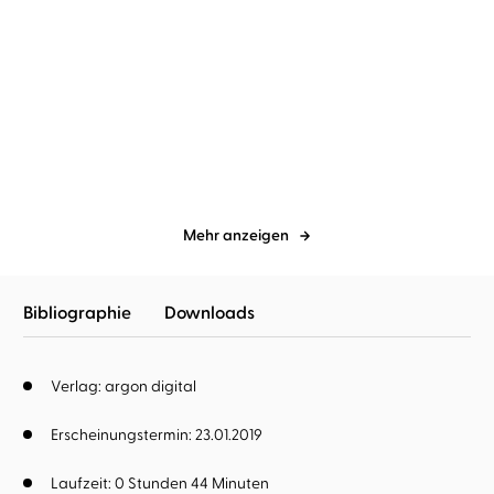
Brüder Grimm
Carmen-Maja
Wieland Freund
Dietmar Bär
Antoni
...
Grimms Märchen
Törtel und der Wolf
Mehr anzeigen
Bibliographie
Downloads
Verlag: argon digital
Erscheinungstermin: 23.01.2019
Laufzeit: 0 Stunden 44 Minuten