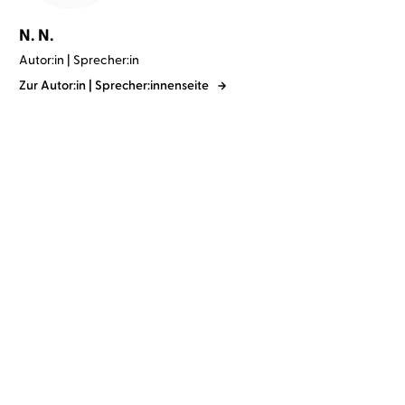
N. N.
Autor:in | Sprecher:in
Zur Autor:in | Sprecher:innenseite
N. N.
Christoph Maria Herbst
Brüder Grimm
N. N.
Das total gefälschte
Grimmige Märchen
Geheim-Tagebuc ...