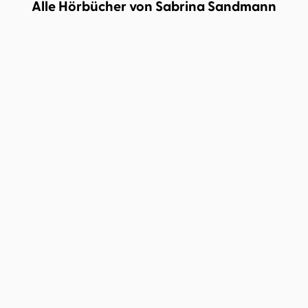
Alle Hörbücher von Sabrina Sandmann
Dan Jolley
Jacob Weigert
Dan Jolley
Jacob Weigert
Waterland – Krieg der
Waterland – Ozean in
Fluten
Flammen