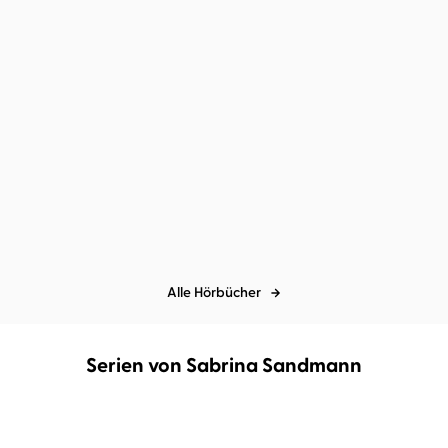
Dan Jolley
Jacob Weigert
Dan Jolley
Jacob Weigert
Waterland – Stunde der
Waterland – Aufbruch in
Giganten
die Tiefe
Alle Hörbücher
Serien von Sabrina Sandmann