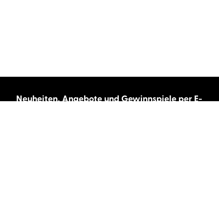
Neuheiten, Angebote und Gewinnspiele per E-
Mail bekommen?
Abonnieren Sie unseren Newsletter und wir
halten Sie immer auf dem neuesten Stand.
E-Mail-Adresse