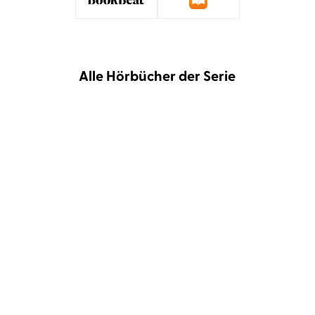
Alle Hörbücher der Serie
Dan Jolley
Jacob Weigert
Dan Jolley
Jacob Weigert
Waterland – Aufbruch in
Waterland – Stunde der
die Tiefe
Giganten