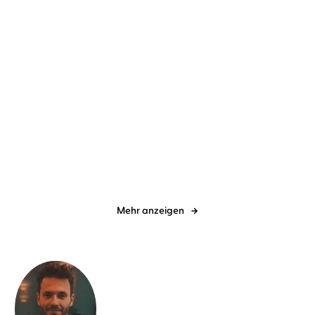
Franzi Kopka
Marylu Poolman
Franzi Kopka
Marylu Poolman
Honesty. Was die Lüge
Honesty. Was die
uns kostet
Wahrheit verbirgt
Mehr anzeigen