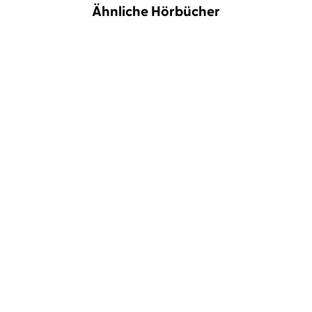
Ähnliche Hörbücher
Christelle Dabos
Christiane Marx
Neal Shusterman
Julian Mehne
Die Spur der Vertrauten
All Better Now