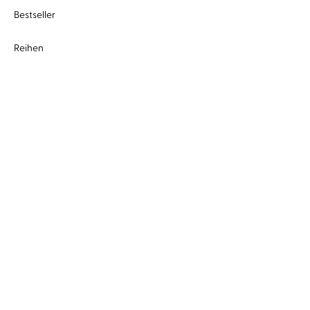
Bestseller
Reihen
Literatur & Unterhaltung
Romance
Krimis & Thriller
Science Fiction & Fantasy
Humor & Comedy
Sachhörbücher
Kinderhörbücher