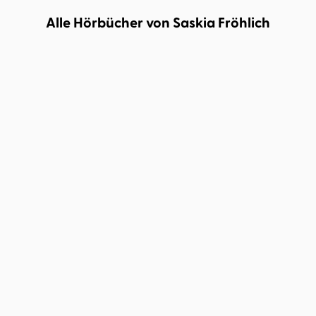
Alle Hörbücher von Saskia Fröhlich
Saskia Fröhlich
Maximilian Winkel
Introvertiert, na und?