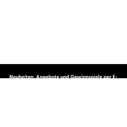
Neuheiten, Angebote und Gewinnspiele per E-
Mail bekommen?
Abonnieren Sie unseren Newsletter und wir
halten Sie immer auf dem neuesten Stand.
E-Mail-Adresse