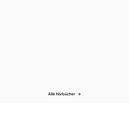
Harald Jähner
Alexander
Harald Jähner
Frank Arnold
Gamnitzer
Wunderland
Höhenrausch
Alle Hörbücher