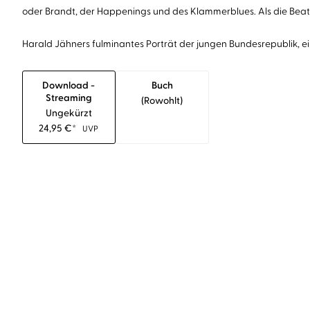
oder Brandt, der Happenings und des Klammerblues. Als die Beat
Harald Jähners fulminantes Porträt der jungen Bundesrepublik, einer
Download -
Buch
Streaming
(rowohlt)
Ungekürzt
24,95
€
*
UVP
»Harald Jähner nimmt uns mit auf eine wunder
Boomer. Eine Zeit, in der auch die Frage nach Fr