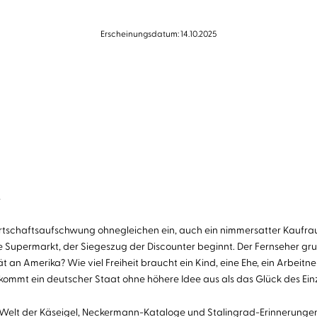
Erscheinungsdatum: 14.10.2025
7
schaftsaufschwung ohnegleichen ein, auch ein nimmersatter Kaufrausch
te Supermarkt, der Siegeszug der Discounter beginnt. Der Fernseher gru
tät an Amerika? Wie viel Freiheit braucht ein Kind, eine Ehe, ein Arbei
s kommt ein deutscher Staat ohne höhere Idee aus als das Glück des Ein
 Welt der Käseigel, Neckermann-Kataloge und Stalingrad-Erinnerungen