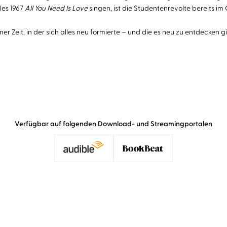
les 1967
All You Need Is Love
singen, ist die Studentenrevolte bereits im
 Zeit, in der sich alles neu formierte – und die es neu zu entdecken gil
Verfügbar auf folgenden Download- und Streamingportalen
bar-wundersame Hör-Reise in die Alltagskultur der frü
eiheit oder Unterordnung in Familie und Arbeitswelt m