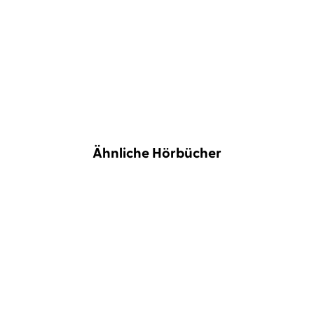
von Alexander Gamnitzer kontrastiert schön mit den mi
Jury der Hörbuchbestenliste 12/2025,
hr2 kultur, 27. November 2025
Ähnliche Hörbücher