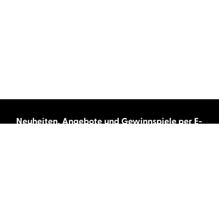
Neuheiten, Angebote und Gewinnspiele per E-
Mail bekommen?
Abonnieren Sie unseren Newsletter und wir
halten Sie immer auf dem neuesten Stand.
E-Mail-Adresse