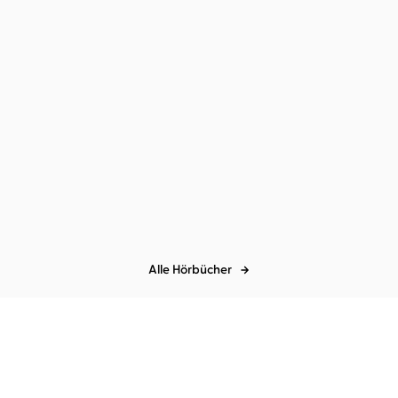
Patricia Cammarata
Christiane
Patricia Cammarata
Christiane
Marx
Marx
...
Musterbruch
Raus aus der Mental
Load-Falle
Alle Hörbücher