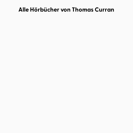
Alle Hörbücher von Thomas Curran
Thomas Curran
Philipp Oehme
Nie gut genug