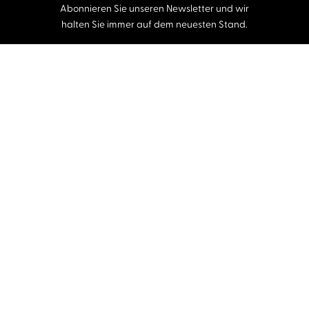
Abonnieren Sie unseren Newsletter und wir
halten Sie immer auf dem neuesten Stand.
E-Mail-Adresse
Autor:innen und Stimmen
Autor:innen von A-Z
Sprecher:innen A-Z
Musiker:innen A-Z