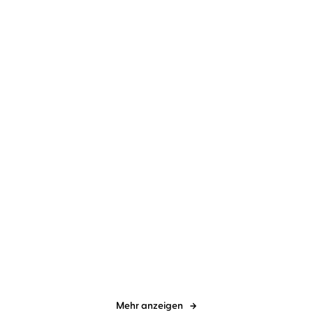
Trümmertote
Endzeit
Harald Gilbers
Richard Barenberg
Harald Gilbers
Richard Barenberg
Totenliste
Hungerwinter
Mehr anzeigen