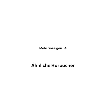
Harald Gilbers
Richard Barenberg
Harald Gilbers
Richard Barenberg
Endzeit
Totenliste
Mehr anzeigen
Ähnliche Hörbücher