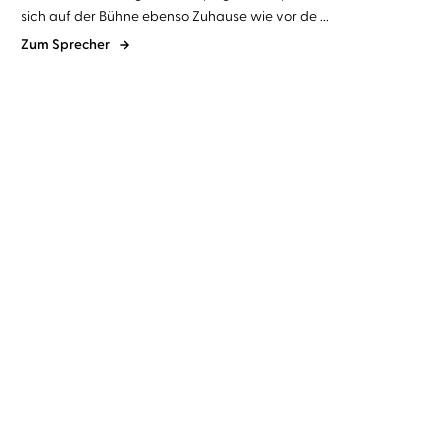
sich auf der Bühne ebenso Zuhause wie vor de ...
Zum Sprecher
Nina George
Richard Barenberg
Rohinton Mistry
Richard
Barenberg
Das Lavendelzimmer
Das Gleichgewicht der
Welt