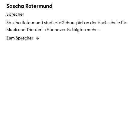
Sascha Rotermund
Sprecher
Sascha Rotermund studierte Schauspiel an der Hochschule für
Musik und Theater in Hannover. Es folgten mehr ...
Zum Sprecher
Arno Strobel
Sascha Rotermund
Arno Strobel
Sascha Rotermund
Das Skript
Das Wesen