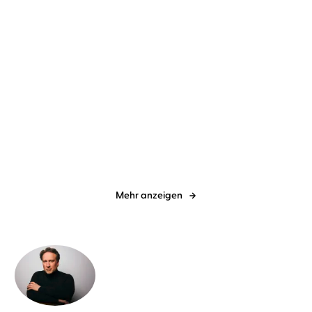
Jo Fischler
Simon Jäger
Kristen Perrin
Anne Düe
Klein aber tot
Das Mörderarchiv: Tante
Frances hat ...
Mehr anzeigen