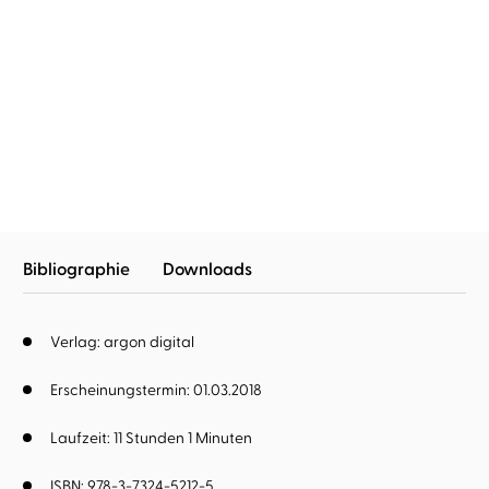
Vitu Falconi
Sascha Rotermund
Korsische Gezeiten
Bibliographie
Downloads
Verlag: argon digital
Erscheinungstermin: 01.03.2018
Laufzeit: 11 Stunden 1 Minuten
ISBN: 978-3-7324-5212-5