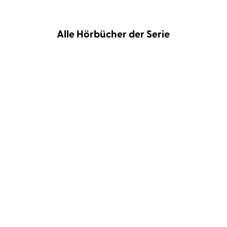
Alle Hörbücher der Serie
Harald Gilbers
Richard Barenberg
Harald Gilbers
Richard Barenberg
Germania
Odins Söhne