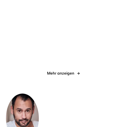
Cleo Sternberg
Heike Warmuth
Lev AC Rosen
Oliver Kube
Die an den Tod nicht
Lavender House
glauben
Mehr anzeigen