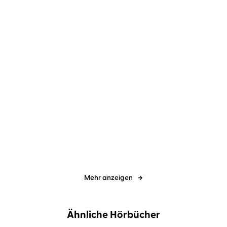
Harald Gilbers
Richard Barenberg
Harald Gilbers
Richard Barenberg
Endzeit
Totenliste
Mehr anzeigen
Ähnliche Hörbücher