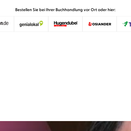
Bestellen Sie bei Ihrer Buchhandlung vor Ort oder hier:
er Nichte erzählt sind und sich aus den Telefongesprächen
in Filmen kennt. In anderen Passagen lässt die Autorin d
in Angela Winkler, sie spricht ruhig und mit der richti
Katja Sembritzki,
n-tv.de, 26. März 2023