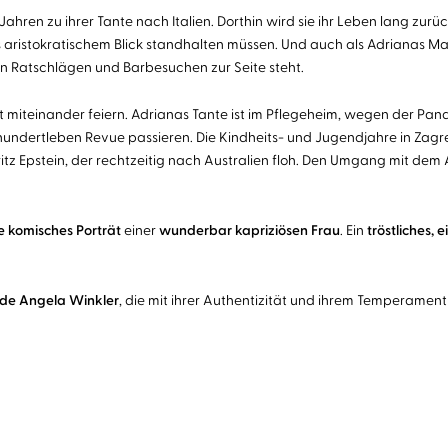
Jahren zu ihrer Tante nach Italien. Dorthin wird sie ihr Leben lang zurü
aristokratischem Blick standhalten müssen. Und auch als Adrianas Mann 
n Ratschlägen und Barbesuchen zur Seite steht.
t miteinander feiern. Adrianas Tante ist im Pflegeheim, wegen der Pa
rhundertleben Revue passieren. Die Kindheits- und Jugendjahre in Zagr
Fritz Epstein, der rechtzeitig nach Australien floh. Den Umgang mit de
re komisches Porträt
einer
wunderbar kapriziösen Frau
. Ein
tröstliches, 
nde Angela Winkler
, die mit ihrer Authentizität und ihrem Temperament 