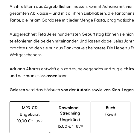
Als ihre Eltern aus Zagreb fliehen müssen, kommt Adriana mit vier 
gesamten Abiklasse – und mit all ihren Liebhabern, die Tantchens 
Tante, die ihr am Gardasee mit jeder Menge Pasta, pragmatische
Ausgerechnet Teta Jeles hundertsten Geburtstag können sie nich
telefonieren die beiden miteinander. Und lassen dabei Jeles Jah
brachte und den sie nur aus Dankbarkeit heiratete. Die Liebe zu 
Weltgeschehens.
Adriana Altaras entwirft ein zartes, bewegendes und zugleich
ir
und wie man es
loslassen
kann.
Gelesen
wird das Hörbuch
von der Autorin sowie von Kino-Lege
MP3-CD
Download -
Buch
Streaming
Ungekürzt
(kiwi)
Ungekürzt
10,00
€
*
UVP
16,00
€
*
UVP