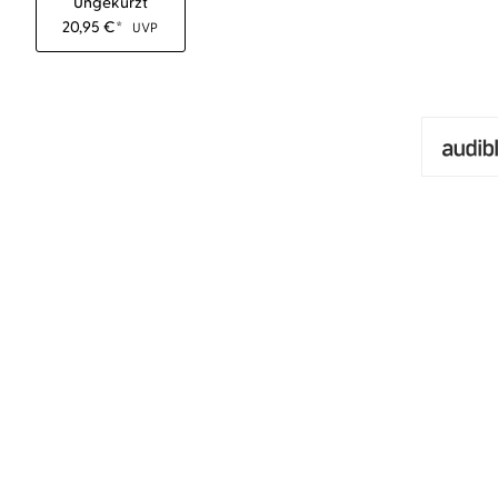
Ungekürzt
20,95
€
*
UVP
NEU