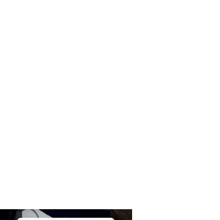
»Ich hatte große Freude daran, die Ex-
Bundeskanzlerin abseits der Pfade des
bekannten politischen Geschehens näher
kennenzulernen. […] Corinna Harfouch trifft
genau den richtigen Ton für die Erinnerungen
von Angela Merkel. Ein Hörbuch, das ich gerne
wieder hören werde!«
Alex Dengler,
denglers-buchkritik.de, 16. Dezember 2024