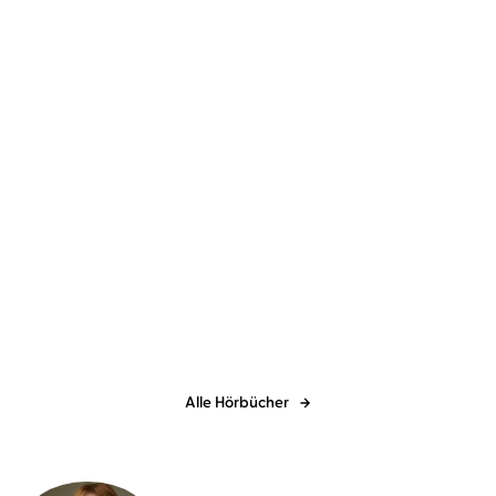
Malala Yousafzai
Julia Preuß
Finding My Way. Ein
Memoir
Alle Hörbücher