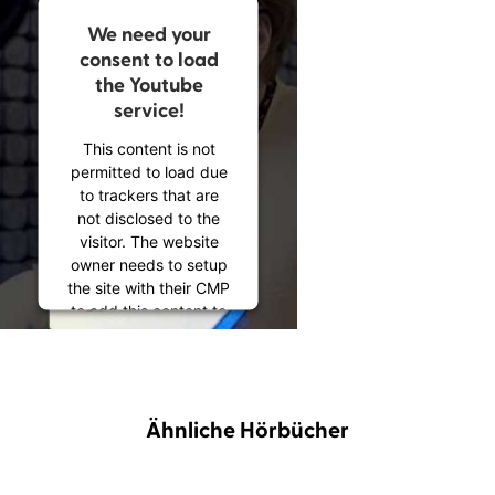
We need your
consent to load
the Youtube
service!
This content is not
permitted to load due
to trackers that are
not disclosed to the
visitor. The website
owner needs to setup
the site with their CMP
to add this content to
the list of technologies
used.
Powered by
Usercentrics Consent
Ähnliche Hörbücher
Management
Platform