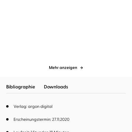
Jette Kötschau
Rebecca Veil
Dave Eggers
Torben Kessler
Dabei waren wir uns
Contrapposto
immer so nah
Mehr anzeigen
Bibliographie
Downloads
Verlag: argon digital
Erscheinungstermin: 27.11.2020