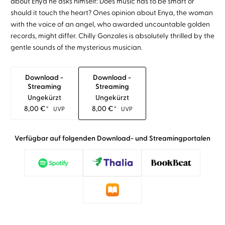
about Enya he asks himself: Does music has to be smart or
should it touch the heart? Ones opinion about Enya, the woman
with the voice of an angel, who awarded uncountable golden
records, might differ. Chilly Gonzales is absolutely thrilled by the
gentle sounds of the mysterious musician.
Download -
Download -
Streaming
Streaming
Ungekürzt
Ungekürzt
8,00
€
*
8,00
€
*
UVP
UVP
Verfügbar auf folgenden Download- und Streamingportalen