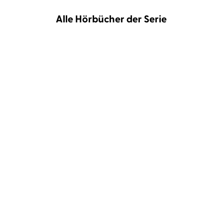
Alle Hörbücher der Serie
Helene Hegemann
Anja Rützel
Helene Hegemann über
Anja Rützel über Take
Patti Smith
That