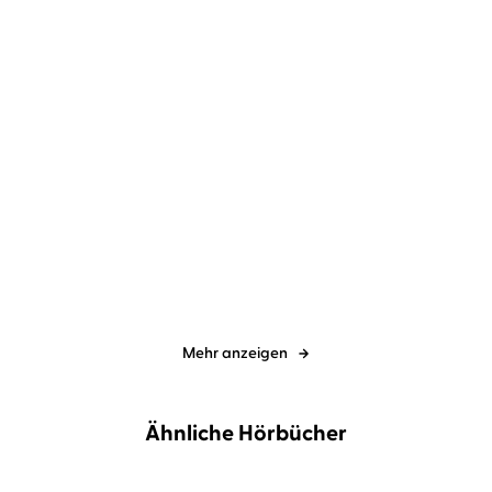
Tino Hanekamp
Dr. Klaus Modick
Tino Hanekamp über Nick
Klaus Modick über
Cave
Leonard Cohen
Mehr anzeigen
Ähnliche Hörbücher