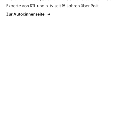
Experte von RTL und n-tv seit 15 Jahren über Polit ...
Zur Autor:innenseite
BESTSELLER
BESTSELLER
Alexander Oetker
Achim Buch
Alexander Oetker
Frank Arnold
Signora Commissaria und
Strandgut
die kalte R ...
BESTSELLER