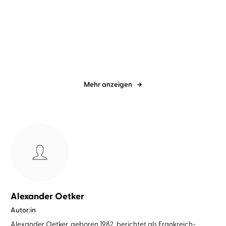
Pietro Bellini
Achim Buch
Ilija Trojanow
Birgit Minichmayr
...
Signora Commissaria und
Tausend und ein Morgen
die dunklen ...
Mehr anzeigen
Alexander Oetker
Autor:in
Alexander Oetker, geboren 1982, berichtet als Frankreich-