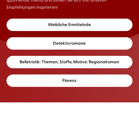
Empfehlungen inspirieren!
Weibliche Ermittelnde
Detektivromane
Belletristik: Themen, Stoffe, Motive: Regionalroman
Florenz