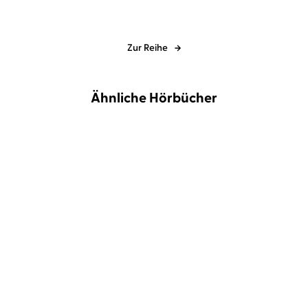
Zur Reihe
Ähnliche Hörbücher
NEU
BESTSELLER
Andreas Franz
Daniel Holbe
...
Linda Castillo
Tanja Geke
Unter Toten
Bittere Reue