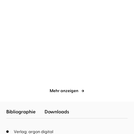
Alexander Oetker
Sascha Tschorn
Alexander Oetker
Oliver Siebeck
Das Lavendelkloster
Léon und die Frau im
blauen Kleid
Mehr anzeigen
Bibliographie
Downloads
Verlag: argon digital