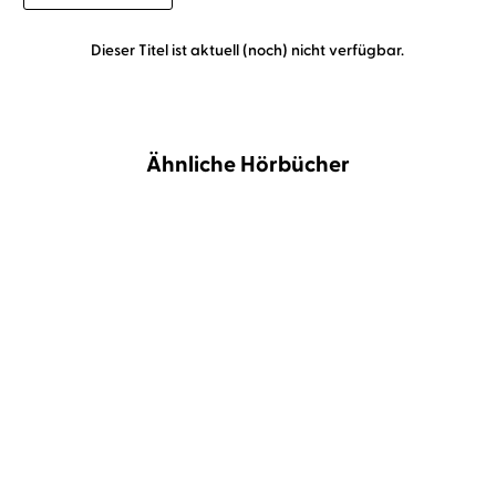
Dieser Titel ist aktuell (noch) nicht verfügbar.
Ähnliche Hörbücher
Dorothée Kreusch-Jacob
Sternenglanz und
Finger spielen – Hände