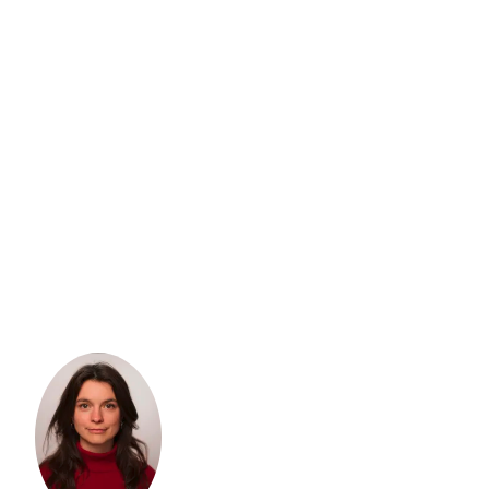
Chris Colfer
Volker Niederfahrenhorst
Roswell Johnson rettet die Wel