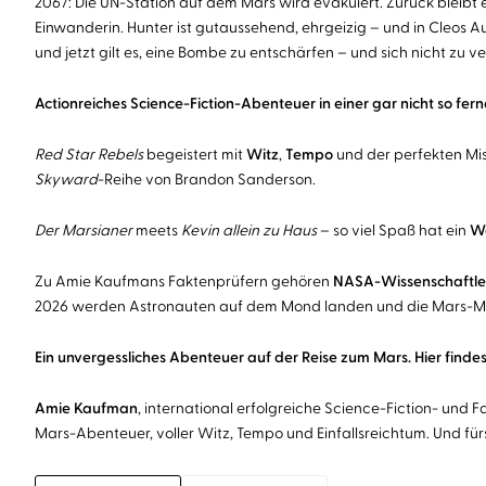
2067: Die UN-Station auf dem Mars wird evakuiert. Zurück bleibt e
Einwanderin. Hunter ist gutaussehend, ehrgeizig – und in Cleos 
und jetzt gilt es, eine Bombe zu entschärfen – und sich nicht zu ve
Actionreiches Science-Fiction-Abenteuer in einer gar nicht so fe
Red Star Rebels
begeistert mit
Witz
,
Tempo
und der perfekten Mi
Skyward
-Reihe von Brandon Sanderson.
Der Marsianer
meets
Kevin allein zu Haus
– so viel Spaß hat ein
We
Zu Amie Kaufmans Faktenprüfern gehören
NASA-Wissenschaftle
2026 werden Astronauten auf dem Mond landen und die Mars-Miss
Ein unvergessliches Abenteuer auf der Reise zum Mars. Hier find
Amie Kaufman
, international erfolgreiche Science-Fiction- und F
Mars-Abenteuer, voller Witz, Tempo und Einfallsreichtum. Und für