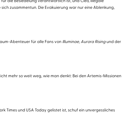
r die Besiedelung verantwortlich ist, und Cleo, illegale
ie sich zusammentun. Die Evakuierung war nur eine Ablenkung,
traum-Abenteuer für alle Fans von
Illuminae
,
Aurora Rising
und der
nicht mehr so weit weg, wie man denkt: Bei den Artemis-Missionen
ork Times und USA Today gelistet ist, schuf ein unvergessliches