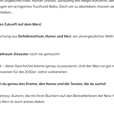
in ungleiches Paar: Hunter Graves, Sprössling des Mega-Konzerns, der fü
Augen ein arrogantes Trustfund-Baby. Doch um zu überleben, müssen s
rlieben …
rnen Zukunft auf dem Mars!
schung aus
Einfallsreichtum, Humor und Herz
: ein unvergessliches Wel
ltraum-Desaster
noch nie gemacht!
r
– diese Geschichte könnte genau so passieren. Und der Mars ist gar 
ionen für die 2030er-Jahre vorbereiten.
est du genau das Drama, den Humor und die Tension, die du suchst!
antasy-Autorin, die mit ihren Büchern auf den Bestsellerlisten der New Y
s Herz ist auch etwas dabei.