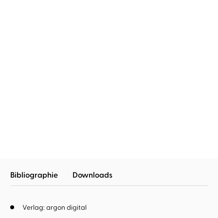
Anika Landsteiner
Sorry not sorry
Bibliographie
Downloads
Verlag: argon digital