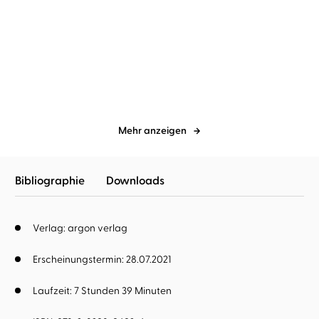
Arno Strobel
Nicole Engeln
Arno Strobel
Tanja Geke
Der Sarg
Der Trakt
Mehr anzeigen
Bibliographie
Downloads
Verlag: argon verlag
Erscheinungstermin: 28.07.2021
Laufzeit: 7 Stunden 39 Minuten