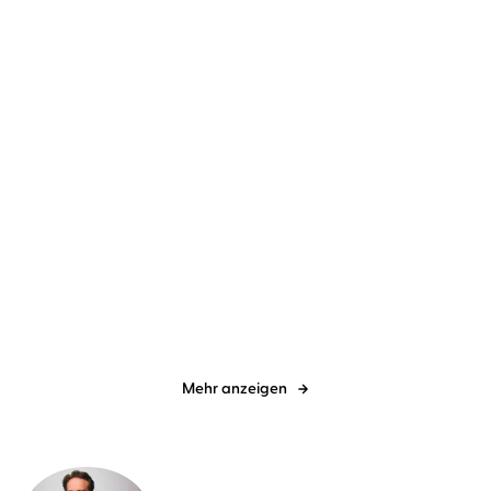
NEU
NEU
Sebastian Fitzek
Simon Jäger
Arno Strobel
Dietmar Wunder
Die Therapie
Mörderfinder – 2 Thriller
in einem, ...
Mehr anzeigen