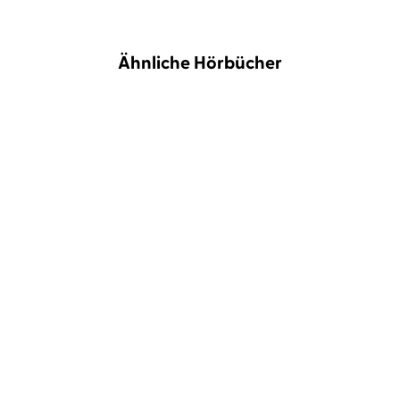
Ähnliche Hörbücher
NEU
NEU
S. K. Tremayne
Sandrine
Markus Heitz
Sascha Rotermund
Mittelstädt
...
Die Klippe – Ort ohne
Die Villa
Wiederkehr