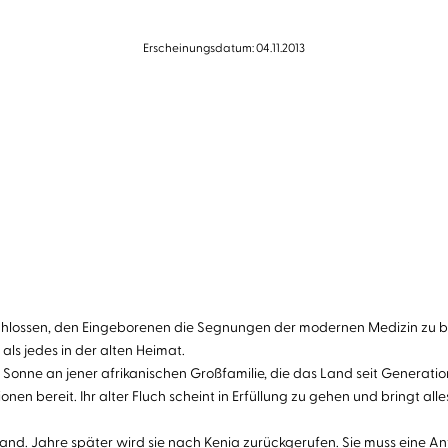
Erscheinungsdatum: 04.11.2013
schlossen, den Eingeborenen die Segnungen der modernen Medizin zu bri
als jedes in der alten Heimat.
en Sonne an jener afrikanischen Großfamilie, die das Land seit Gener
nen bereit. Ihr alter Fluch scheint in Erfüllung zu gehen und bringt al
Land. Jahre später wird sie nach Kenia zurückgerufen. Sie muss eine Ant