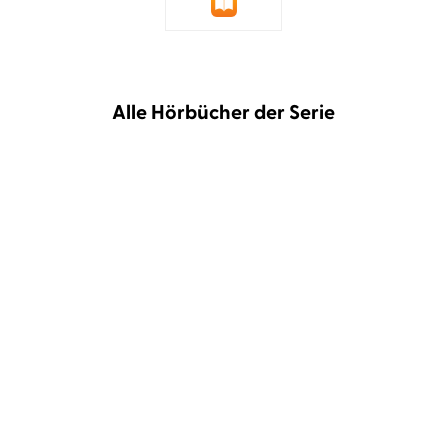
Alle Hörbücher der Serie
Carina Bartsch
Martha
Carina Bartsch
Martha
Kindermann
Kindermann
Niemannswelt – Als ich
Niemannswelt – Du, ich
mich verlor, ...
und das Univ ...