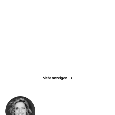
Brandon Q. Morris
Mark Bremer
Carina Bartsch
Martha
Kindermann
Mars-Genesis
Niemannswelt – Als ich
mich verlor, ...
Mehr anzeigen