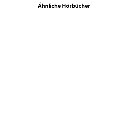
Ähnliche Hörbücher
Carina Bartsch
Martha
Carina Bartsch
Martha
Kindermann
Kindermann
Niemannswelt – Das stille
Niemannswelt – Mit dem
Rieseln d ...
Kopf in den ...