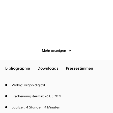
Carlos Ruiz Zafón
Andreas
Carlos Ruiz Zafón
Rufus Beck
Pietschmann
Der Gefangene des
Der Mitternachtspalast
Himmels
Mehr anzeigen
Bibliographie
Downloads
Pressestimmen
Verlag: argon digital
Erscheinungstermin: 26.05.2021
Laufzeit: 4 Stunden 14 Minuten