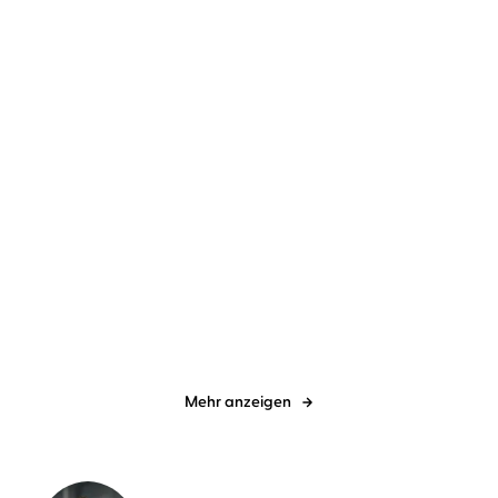
NEU
NEU
Jette Kötschau
Rebecca Veil
Dave Eggers
Torben Kessler
Dabei waren wir uns
Contrapposto
immer so nah
Mehr anzeigen