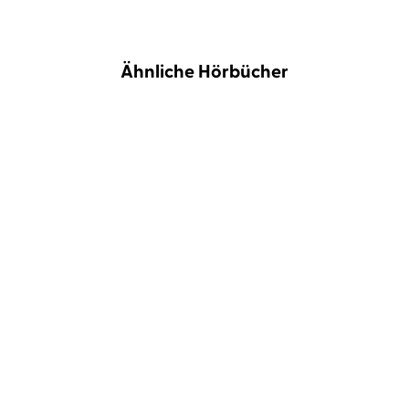
Ähnliche Hörbücher
BESTSELLER
NEU
Ruth-Maria Thomas
Lili Zahavi
Annika Büsing
Lisa Hrdina
Die zweitgrößte Liebe
Magisch