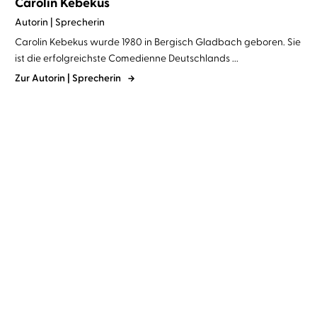
Carolin Kebekus
Autorin | Sprecherin
Carolin Kebekus wurde 1980 in Bergisch Gladbach geboren. Sie
ist die erfolgreichste Comedienne Deutschlands ...
Zur Autorin | Sprecherin
Frl. Krise
Frau Freitag
...
Frl. Krise
Frau Freitag
...
Frl. Krise und Frau Freitag
Übertrieben tot
ermitte ...