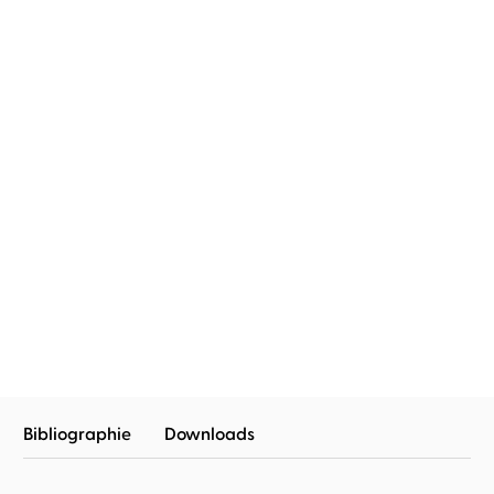
BESTSELLER
Carolin Kebekus
8000 Arten, als Mutter zu
versagen
Bibliographie
Downloads