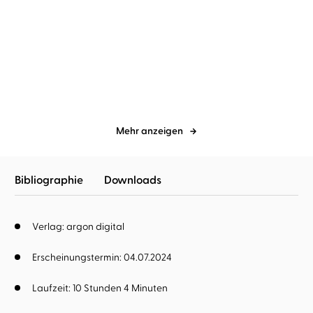
Euny Hong
Nora Schulte
Susanne Nickel
Nora Schulte
Nunchi
Ziele erreichen
Mehr anzeigen
Bibliographie
Downloads
Verlag: argon digital
Erscheinungstermin: 04.07.2024
Laufzeit: 10 Stunden 4 Minuten