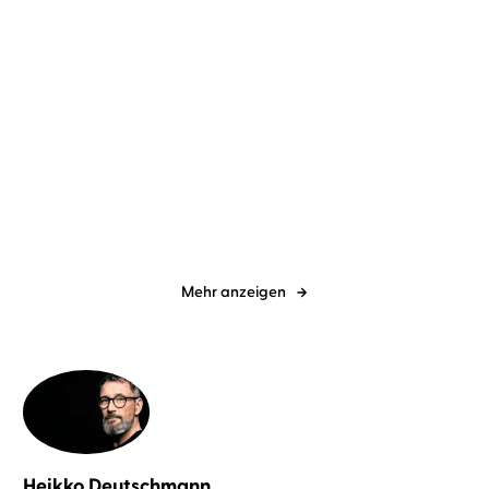
Jette Kötschau
Rebecca Veil
Dave Eggers
Torben Kessler
Dabei waren wir uns
Contrapposto
immer so nah
Mehr anzeigen
Heikko Deutschmann