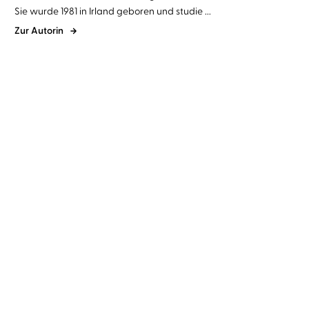
Sie wurde 1981 in Irland geboren und studie ...
Zur Autorin
Cecelia Ahern
Andreas
Cecelia Ahern
Luise Helm
Pietschmann
Zeit deines Lebens
Hundert Namen