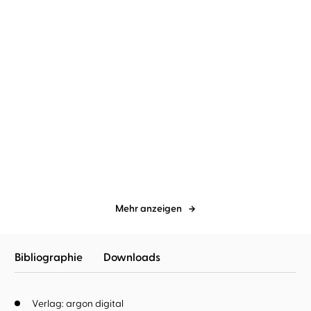
Cecelia Ahern
Josefine Preuß
Cecelia Ahern
Luise Helm
Ich schreib dir morgen
Ein Moment fürs Leben
wieder
Mehr anzeigen
Bibliographie
Downloads
Verlag: argon digital