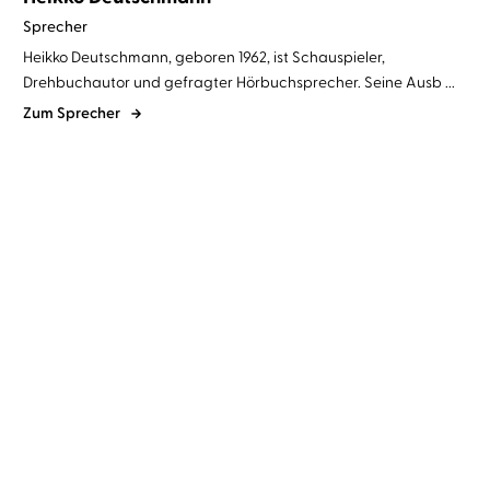
Sprecher
Heikko Deutschmann, geboren 1962, ist Schauspieler,
Drehbuchautor und gefragter Hörbuchsprecher. Seine Ausb ...
Zum Sprecher
Rachel Joyce
Heikko
Cecelia Ahern
Heikko
Deutschmann
Deutschmann
...
Die unwahrscheinliche
Solange du mich siehst
Pilgerreise d ...