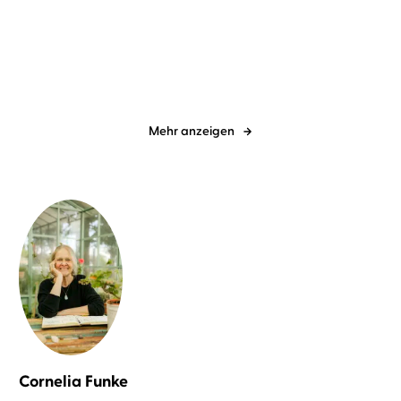
Rheinsberg
Die Liebesbox
(Tschechow, Von der L ...
Mehr anzeigen
Cornelia Funke