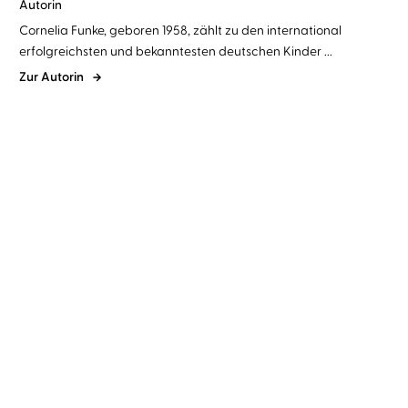
Autorin
Cornelia Funke, geboren 1958, zählt zu den international
erfolgreichsten und bekanntesten deutschen Kinder ...
Zur Autorin
Cornelia Funke
Katharina
Thalbach
Hinter verzauberten
Fenstern