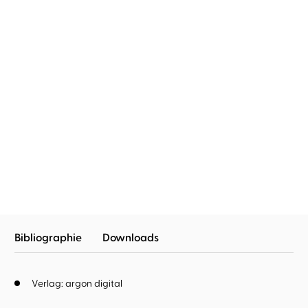
Cosima Breidenstein
Cosima Breidenstein
Abenteuer Klassik:
Abenteuer Klassik:
Beethoven
Vivaldi
Bibliographie
Downloads
Verlag: argon digital