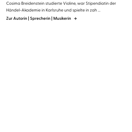
Cosima Breidenstein studierte Violine, war Stipendiatin der
Händel-Akademie in Karlsruhe und spielte in zah ...
Zur Autorin | Sprecherin | Musikerin
Cosima Breidenstein
Cosima Breidenstein
Abenteuer Klassik: Bach
Abenteuer Klassik:
Mozart