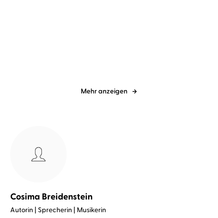
Prof. Dr. Fredrik Vahle
Raketen Erna
Weihnachten mit
Mir doch egal, ich lass
Bockwurst
das jetzt s ...
Mehr anzeigen
Cosima Breidenstein
Autorin | Sprecherin | Musikerin