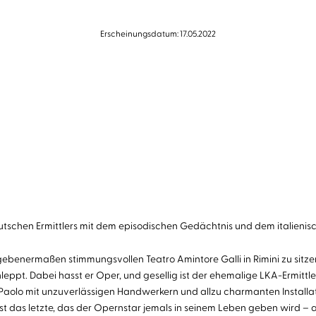
Erscheinungsdatum: 17.05.2022
eutschen Ermittlers mit dem episodischen Gedächtnis und dem italieni
egebenermaßen stimmungsvollen Teatro Amintore Galli in Rimini zu sitze
eppt. Dabei hasst er Oper, und gesellig ist der ehemalige LKA-Ermittl
ist Paolo mit unzuverlässigen Handwerkern und allzu charmanten Instal
t ist das letzte, das der Opernstar jemals in seinem Leben geben wird 